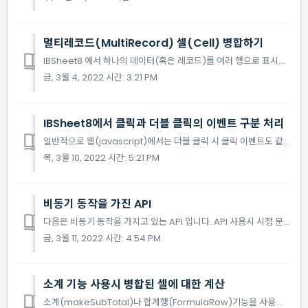
멀티레코드(MultiRecord) 셀(Cell) 병합하기
IBSheet8 에서 하나의 데이터(혹은 레코드)를 여러 행으로 표시하는 기능을 멀티레코드(MultiRecord)라고 합니다. 이러한 멀티레코드(MultiRecord)기능을 사용할 때, IBSheet8의 셀(Cell)을 병합하는 방법을 알아봅니다. 멀티레코드(M...
금, 3월 4, 2022 시간: 3:21 PM
IBSheet8에서 클릭과 더블 클릭의 이벤트 구분 처리
일반적으로 웹(javascript)에서는 더블 클릭 시 클릭 이벤트도 같이 발생합니다. IBSheet8에서도 onDblClick 와 onClick 이벤트를 같이 선언하는 경우, 더블 클릭 시 onClick 이벤트도 발생하게 됩니다. 더블 클릭 시 onClick 이...
목, 3월 10, 2022 시간: 5:21 PM
비동기 동작을 가진 API
다음은 비동기 동작을 가지고 있는 API 입니다. API 사용시 시점 문제가 일어나지 않도록 주의해주세요. API 설명 API return 유무 Callback 이벤트 유무 doFilter - O doSort SearchMode:...
금, 3월 11, 2022 시간: 4:54 PM
소계 기능 사용시 병합된 셀에 대한 계산
소계(makeSubTotal)나 합계행(FormulaRow)기능을 사용할 때, 병합된 셀(Cell)을 하나의 데이터로 계산하는 것이 아니라, 각각의 셀(Cell)들로 구분하여 계산이 됩니다. 만약 병합된 셀을 하나의 데이터로 계산하시려면 아래와 같이 CalcMergeMod...