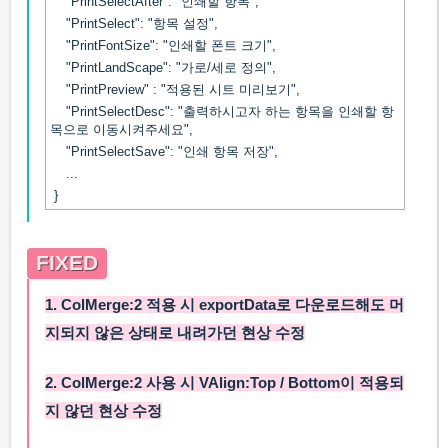
"PrintSelectAfter": "인쇄할 항목",
"PrintSelect": "항목 설정",
"PrintFontSize": "인쇄할 폰트 크기",
"PrintLandScape": "가로/세로 정의",
"PrintPreview" : "적용된 시트 미리보기",
"PrintSelectDesc": "출력하시고자 하는 항목을 인쇄할 항
목으로 이동시켜주세요",
"PrintSelectSave": "인쇄 항목 저장",
...
}
FIXED
1.
ColMerge:2
적용 시
exportData
로 다운로드해도 머
지되지 않은 상태로 내려가던 현상 수정
2.
ColMerge:2
사용 시
VAlign:Top / Bottom
이 적용되
지 않던 현상 수정