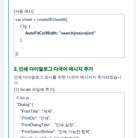
[사용 예시]
var sheet = createIBSheet8({
Cfg: {
AutoFitColWidth: "search|resize|init"
},
...
});
2. 인쇄 다이얼로그 다국어 메시지 추가
인쇄 다이얼로그 표시를 위한 다국어 메시지가 추가되었습니
다.
[각 locale 파일에 추가]
// ko.js
"Dialog":{
"PrintTitle": "제목",
"PrintDo": "인쇄",
"PrintDialogTitle" : "인쇄 설정",
"PrintSelectBefore": "인쇄 가능한 항목",