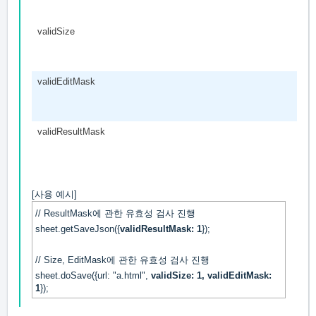
validSize
validEditMask
validResultMask
[사용 예시]
// ResultMask에 관한 유효성 검사 진행
sheet.getSaveJson({
validResultMask: 1
});
// Size, EditMask에 관한 유효성 검사 진행
sheet.doSave({url: "a.html",
validSize: 1, validEditMask:
1
});