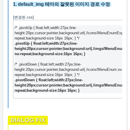
1.
default_img
테마의 잘못된 이미지 경로 수정
[변경된 css]
/* .pivotUp { float:left;width:27px;line-
height:20px;cursor:pointer;background:url(./icons/MenuEnumExpand
repeat;background-size:16px 16px; } */
.pivotUp
{
float
:
left
;
width
:
27px
;
line-
height
:
20px
;
cursor
:
pointer
;
background
:
url(./imgs/MenuEnumEx
no-repeat
;
background-size
:
16px
16px
;
}
/* .pivotDown { float:left;width:27px;line-
height:20px;cursor:pointer;background:url(./icons/MenuEnum.svg) no
repeat;background-size:16px 16px; } */
.pivotDown
{
float
:
left
;
width
:
27px
;
line-
height
:
20px
;
cursor
:
pointer
;
background
:
url(./imgs/MenuEnum.p
repeat
;
background-size
:
16px
16px
;
}
DIALOG FIX