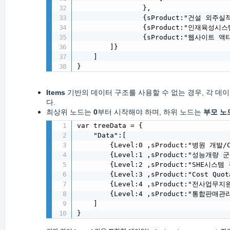
                },

                {sProduct:"건설 외주
                {sProduct:"인재육성시스
                {sProduct:"웹사이트 
        ]}

    ]

}
Items
기반의 데이터 구조를 사용할 수 없는 경우, 각 데
다.
최상위 노드는
0
부터 시작해야 하며, 하위 노드는
부모 노
var treeData = {

    "Data":[

        {Level:0 ,sProduct:"병원 개발/
        {Level:1 ,sProduct:"성능개량
        {Level:2 ,sProduct:"SHE시스템
        {Level:3 ,sProduct:"Cost Quo
        {Level:4 ,sProduct:"전사업무
        {Level:4 ,sProduct:"통합판매
    ]

}