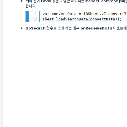
위와 같이
Level
값을 포함한 데이터는 ibsheet-common.j
됩니다.
var convertData = IBSheet.v7.convertT
sheet.loadSearchData(convertData));
doSearch
함수로 조회 하는 경우
onReceiveData
이벤트에서