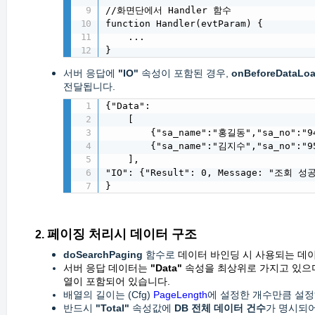
//화면단에서 Handler 함수

function Handler(evtParam) {

    ...

}
서버 응답에
"IO"
속성이 포함된 경우,
onBeforeDataLo
전달됩니다.
{"Data":

    [

        {"sa_name":"홍길동","sa_no":"94
        {"sa_name":"김지수","sa_no":"95
    ],

"IO": {"Result": 0, Message: "조회 성공
}
페이징 처리시 데이터 구조
2.
doSearchPaging
함수로
데이터 바인딩 시 사용되는 데
서버 응답 데이터는
"Data"
속성을 최상위로 가지고 있으며,
열이 포함되어 있습니다.
배열의 길이는 (Cfg)
PageLength
에 설정한 개수만큼 설정
반드시
"Total"
속성값에
DB 전체 데이터 건수
가 명시되어