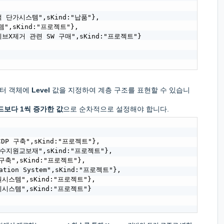
실적 단가시스템",sKind:"납품"},

템",sKind:"프로젝트"},

액티브X제거 관련 SW 구매",sKind:"프로젝트"}

이터 객체에
Level
값을 지정하여 계층 구조를 표현할 수 있습니
드보다 1씩 증가한 값
으로 순차적으로 설정해야 합니다.
CDP 구축",sKind:"프로젝트"},

 군수지원교보재",sKind:"프로젝트"},

 구축",sKind:"프로젝트"},

tation System",sKind:"프로젝트"},

지원시스템",sKind:"프로젝트"},

관리시스템",sKind:"프로젝트"}
