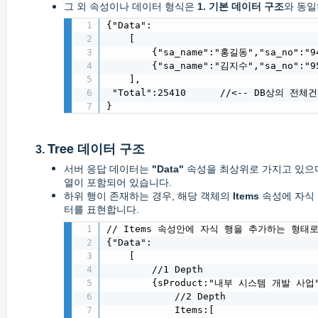
그 외 속성이나 데이터 형식은
1.
기본 데이터 구조
와 동일
{"Data":

    [

        {"sa_name":"홍길동","sa_no":"94
        {"sa_name":"김지수","sa_no":"95
    ],

 "Total":25410      //<-- DB상의 전체
}
Tree
데이터 구조
3.
서버 응답 데이터는
"Data"
속성을 최상위로 가지고 있으며,
열이 포함되어 있습니다.
하위 행이 존재하는 경우, 해당 객체의
Items
속성에 자식 
터를 표현합니다.
// Items 속성안에 자식 행을 추가하는 형태로
{"Data":

    [

        //1 Depth

        {sProduct:"내부 시스템 개발 사업",
            //2 Depth

            Items:[
