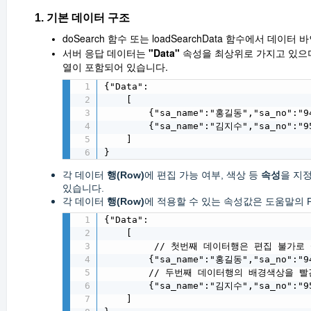
1. 기본 데이터 구조
doSearch
함수 또는
loadSearchData
함수에서 데이터 바
서버 응답 데이터는
"Data"
속성을 최상위로 가지고 있으며,
열이 포함되어 있습니다.
{"Data":

    [

        {"sa_name":"홍길동","sa_no":"94
        {"sa_name":"김지수","sa_no":"95
    ]

}
각 데이터
행(Row)
에 편집 가능 여부, 색상 등
속성
을 지
있습니다.
각 데이터
행(Row)
에 적용할 수 있는 속성값은 도움말의 Pro
{"Data":

    [

         // 첫번째 데이터행은 편집 불가로 설
        {"sa_name":"홍길동","sa_no":"94
        // 두번째 데이터행의 배경색상을 빨간
        {"sa_name":"김지수","sa_no":"95
    ]
