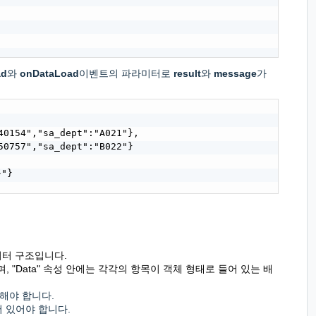
ad
와
onDataLoad
이벤트의 파라미터로
result
와
message
가
0154","sa_dept":"A021"},

0757","sa_dept":"B022"}

"}

이터 구조입니다.
 "Data" 속성 안에는 각각의 항목이 객체 형태로 들어 있는 배
해야 합니다.
 있어야 합니다.