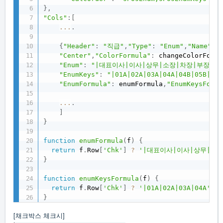
}
,
"Cols"
:
[
...
.
{
"Header"
:
"직급"
,
"Type"
:
"Enum"
,
"Name"
:
"Center"
,
"ColorFormula"
:
 changeColorFormu
"Enum"
:
"|대표이사|이사|상무|소장|차장|부장|과
"EnumKeys"
:
"|01A|02A|03A|04A|04B|05B|06B
"EnumFormula"
:
 enumFormula
,
"EnumKeysFormu
...
.
]
}
function
enumFormula
(
f
)
{
return
 f
.
Row
[
'Chk'
]
?
'|대표이사|이사|상무|소장
}
function
enumKeysFormula
(
f
)
{
return
 f
.
Row
[
'Chk'
]
?
'|01A|02A|03A|04A'
:
}
[채크박스 체크시]