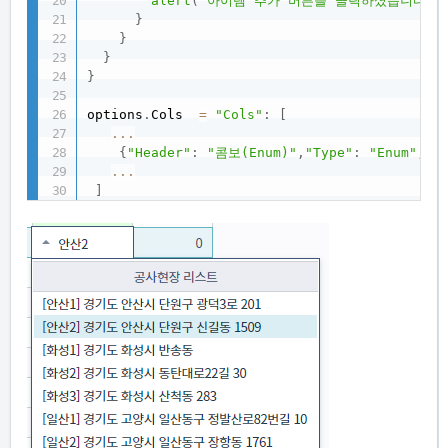
alert
(
"아이템 추가 버튼을 클릭하셨습니다."
}
}
}
}
options
.
Cols  
=
"Cols"
:
[
...
{
"Header"
:
"콤보(Enum)"
,
"Type"
:
"Enum"
,
"N
...
]