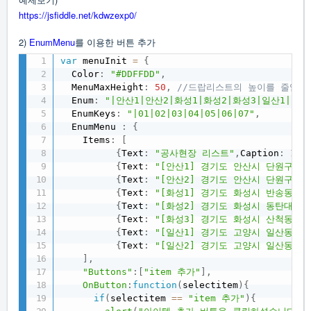
https://jsfiddle.net/kdwzexp0/
2)
EnumMenu
를 이용한 버튼 추가
var
 menuInit 
=
{
  Color
:
"#DDFFDD"
,
  MenuMaxHeight
:
50
,
//드랍리스트의 높이를 줄임
  Enum
:
"|안산1|안산2|화성1|화성2|화성3|일산1|일산
  EnumKeys
:
"|01|02|03|04|05|06|07"
,
  EnumMenu 
:
{
    Items
:
[
{
Text
:
"공사현장 리스트"
,
Caption
:
1
}
,
{
Text
:
"[안산1] 경기도 안산시 단원구 광덕
{
Text
:
"[안산2] 경기도 안산시 단원구 신길
{
Text
:
"[화성1] 경기도 화성시 반송동"
,
 
{
Text
:
"[화성2] 경기도 화성시 동탄대로22
{
Text
:
"[화성3] 경기도 화성시 산척동 28
{
Text
:
"[일산1] 경기도 고양시 일산동구 
{
Text
:
"[일산2] 경기도 고양시 일산동구 장
]
,
"Buttons"
:
[
"item 추가"
]
,
OnButton
:
function
(
selectitem
)
{
if
(
selectitem 
==
"item 추가"
)
{