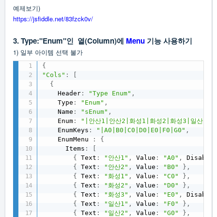
예제보기)
https://jsfiddle.net/83fzck0v/
3. Type:"Enum"인 열(Column)에
Menu
기능 사용하기
1) 일부 아이템 선택 불가
{
"Cols"
:
[
{
    Header
:
"Type Enum"
,
    Type
:
"Enum"
,
    Name
:
"sEnum"
,
    Enum
:
"|안산1|안산2|화성1|화성2|화성3|일산1|일
    EnumKeys
:
"|A0|B0|C0|D0|E0|F0|G0"
,
    EnumMenu 
:
{
      Items
:
[
{
 Text
:
"안산1"
,
 Value
:
"A0"
,
 Disable
{
 Text
:
"안산2"
,
 Value
:
"B0"
}
,
{
 Text
:
"화성1"
,
 Value
:
"C0"
}
,
{
 Text
:
"화성2"
,
 Value
:
"D0"
}
,
{
 Text
:
"화성3"
,
 Value
:
"E0"
,
 Disable
{
 Text
:
"일산1"
,
 Value
:
"F0"
}
,
{
 Text
:
"일산2"
,
 Value
:
"G0"
}
,