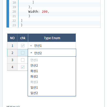
]
}
,
    Width
:
200
,
}
]
}
예제보기)