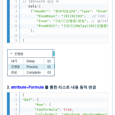
// IBSheet8 생성 부
   Cols
:
[
{
"Header"
:
"현재작업상태"
,
"Type"
:
"Enum"
,
"N
"EnumKeys"
:
"|01|02|03"
,
// 디비 저장
"Enum"
:
"|대기|진행중|완료"
,
// 셀(Cell
"EnumEdit"
:
"|대기\tDelay\t01|진행중\tPr
}
,
...
]
2.
attribute+Formula
를 통한 리스트 내용 동적 변경
{
"Def"
:
{
"Row"
:
{
"CanFormula"
:
true
,
"CalcOrder"
:
"sPosEnum,sPosEnumKeys"