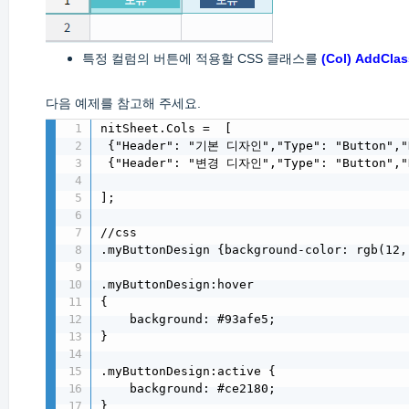
특정 컬럼의 버튼에 적용할 CSS 클래스를
(Col) AddClas
다음 예제를 참고해 주세요.
nitSheet.Cols =  [

 {"Header": "기본 디자인","Type": "Button","N
 {"Header": "변경 디자인","Type": "Button","Na
];

//css

.myButtonDesign {background-color: rgb(12, 
.myButtonDesign:hover

{

    background: #93afe5;

}

.myButtonDesign:active {

    background: #ce2180;

}