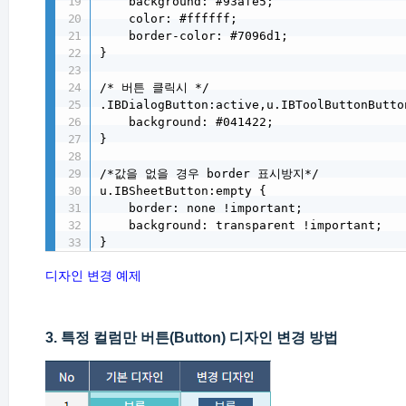
    background: #93afe5;

    color: #ffffff;                 

    border-color: #7096d1;

}

/* 버튼 클릭시 */

.IBDialogButton:active,u.IBToolButtonButto
    background: #041422;

}

/*값을 없을 경우 border 표시방지*/

u.IBSheetButton:empty {

    border: none !important;

    background: transparent !important;

}
디자인 변경 예제
3. 특정 컬럼만 버튼(Button) 디자인 변경 방법