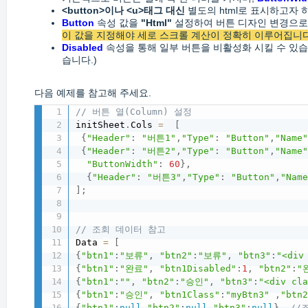
<button>이나 <u>태그 대신
별도의 html로 표시하고자
Button
속성 값을
"Html"
설정하여 버튼 디자인 변경으로 
이 값을 지정해야 세로 스크롤 계산이 정확히 이루어집니다
Disabled
속성을 통해 일부 버튼을 비활성화 시킬 수 있습니
습니다.)
다음 예제를 참고해 주세요.
// 버튼 열(Column) 설정
initSheet
.
Cols 
=
[
{
"Header"
:
"버튼1"
,
"Type"
:
"Button"
,
"Name
{
"Header"
:
"버튼2"
,
"Type"
:
"Button"
,
"Name
"ButtonWidth"
:
60
}
,
{
"Header"
:
"버튼3"
,
"Type"
:
"Button"
,
"Nam
]
;
// 조회 데이터 참고
Data 
=
[
{
"btn1"
:
"보류"
,
"btn2"
:
"보류"
,
"btn3"
:
"<div
{
"btn1"
:
"완료"
,
"btn1Disabled"
:
1
,
"btn2"
:
"
{
"btn1"
:
""
,
"btn2"
:
"승인"
,
"btn3"
:
"<div cl
{
"btn1"
:
"승인"
,
"btn1Class"
:
"myBtn3"
,
"btn
{
"btn1"
:
null
,
"btn2"
:
null
,
"btn3"
:
null
}
,
//