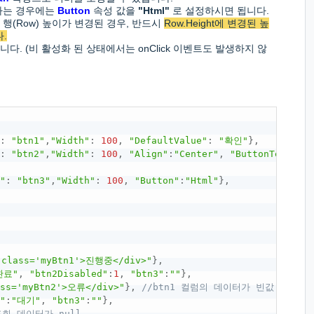
 하는 경우에는
Button
속성 값을
"Html"
로 설정하시면 됩니다.
행(Row) 높이가 변경된 경우, 반드시
Row.Height에 변경된 높
.
다. (비 활성화 된 상태에서는 onClick 이벤트도 발생하지 않
"
:
"btn1"
,
"Width"
:
100
,
"DefaultValue"
:
"확인"
}
,
"
:
"btn2"
,
"Width"
:
100
,
"Align"
:
"Center"
,
"ButtonText"
:
"
e"
:
"btn3"
,
"Width"
:
100
,
"Button"
:
"Html"
}
,
 class='myBtn1'>진행중</div>"
}
,
완료"
,
"btn2Disabled"
:
1
,
"btn3"
:
""
}
,
ass='myBtn2'>오류</div>"
}
,
//btn1 컬럼의 데이터가 빈값
2"
:
"대기"
,
"btn3"
:
""
}
,
조회 데이터가 null