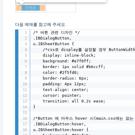
다음 예제를 참고해 주세요.
/* 버튼 관련 디자인 */

.IBDialogButton,

u.IBSheetButton {

    /*css로 display를 설정할 경우 ButtonWid
    display: inline-block;

    background: #e7f0ff;

    border: 1px solid #b6ccff;

    color: #2f5fd0;

    border-radius: 6px;

    padding: 4px 12px;

    text-align: center;

    cursor: pointer;

    transition: all 0.2s ease;   

}

/*Button 에 마우스 hover 시(main.css에는 없는 c
.IBDialogButton:hover,

u.IBSheetButton:hover {
