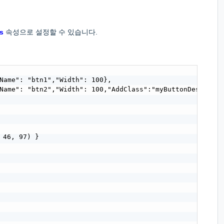
s
속성으로 설정할 수 있습니다.
ame": "btn1","Width": 100},

me": "btn2","Width": 100,"AddClass":"myButtonDesign","B
46, 97) }
